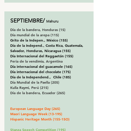
SEPTIEMBRE/
Mahuru
Día de la bandera, Honduras (1S)
Día mundial de la arepa (11S)
Grito de la Indepen., México (15S)
Día de la Independ., Costa Rica, Guatemala,
Salvador, Honduras, Nicaragua (15S)
Día Internacional del Reggaetón (15S)
Feria de la vendimia, Argentina
Día internacional del guacamole (16S)
Día internacional del chocolate (17S)
Día de la Independend., Chile (18S)
Día Mundial de la Paella (20S)
Kulla Raymi, Perú (21S)
Día de la bandera, Ecuador (26S)
European Language Day (26S)
Maori Language Week (13-19S)
Hispanic Heritage Month (15S-15O)
Stanza Speech Competition (19S)