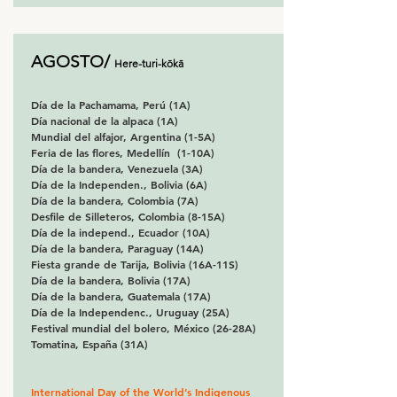
AGOSTO/
Here-turi-kōkā
Día de la Pachamama, Perú (1A)
Día nacional de la alpaca (1A)
Mundial del alfajor, Argentina (1-5A)
Feria de las flores, Medellín (1-10A)
Día de la bandera, Venezuela (3A)
Día de la Independen., Bolivia (6A)
Día de la bandera, Colombia (7A)
Desfile de Silleteros, Colombia (8-15A)
Día de la independ., Ecuador (10A)
Día de la bandera, Paraguay (14A)
Fiesta grande de Tarija, Bolivia (16A-11S)
Día de la bandera, Bolivia (17A)
Día de la bandera, Guatemala (17A)
Día de la Independenc., Uruguay (25A)
Festival mundial del bolero, México (26-28A)
Tomatina, España (31A)
International Day of the World’s Indigenous