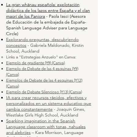
La gran whānau española: explotación
didáctica de los lazos entre España y el clan
maorí de los Paniora
- Paola Iasci (Asesora
de Educación de la embajada de España-
Spanish Language Adviser para Language
Circle)
Explorando preguntas, descubriendo
conceptos
- Gabriela Maldonado, Kirstin
School, Auckland
Links a "Estrategias Anzuelo" en Canva:
Ejemplo de gradiente (Y9) (Canva)
Ejemplo de Debate de las 4 esquinas (Y9)
(Canva)
Ejemplos de Debate de las 4 esquinas (Y12)
(Canva)
Ejemplo de Debate Silencioso (Y13) (Canva)
IA para crear recursos rápidos, efectivos y
personalizados en un sistema educativo que
cambia constantemente
- Joaquín Gines,
Westlake Girls High School, Auckland
Sparking imagination in the Spanish
Language classroom with tonas, nahuales
and alebrijes
– Kara Morrison, Language